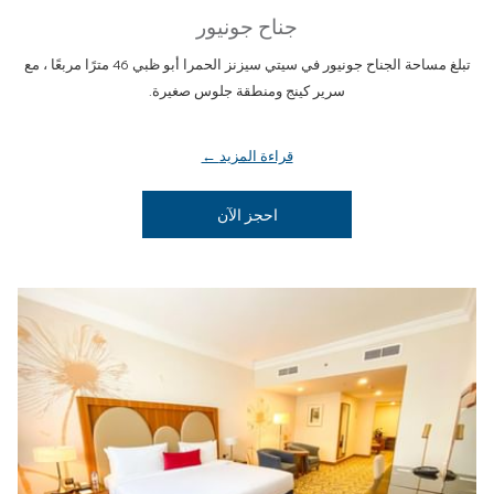
جناح جونيور
تبلغ مساحة الجناح جونيور في سيتي سيزنز الحمرا أبو ظبي 46 مترًا مربعًا ، مع
سرير كينج ومنطقة جلوس صغيرة.
قراءة المزيد
يفتح في علامة تبويب جديدة
احجز الآن