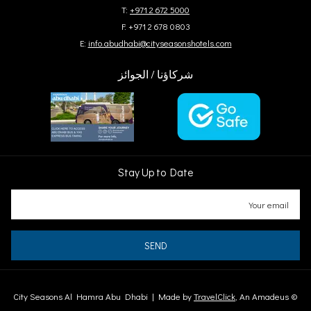
T:
+971 2 672 5000
F: +971 2 678 0803
E:
info.abudhabi@cityseasonshotels.com
شركاؤنا / الجوائز
Stay Up to Date
SEND
City Seasons Al Hamra Abu Dhabi | Made by
TravelClick
, An Amadeus
©