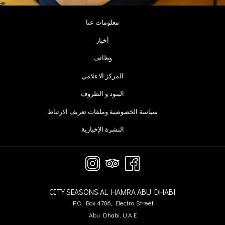
يفتح
معلومات عنا
في
يفتح
أخبار
علامة
في
يفتح
وظائف
تبويب
علامة
في
جديدة
يفتح
المركز الاعلامي
تبويب
علامة
في
جديدة
يفتح
البنود و الظروف
تبويب
علامة
في
جديدة
يفتح
تبويب
سياسة الخصوصية وملفات تعريف الارتباط
علامة
في
جديدة
يفتح
النشرة الإخبارية
تبويب
علامة
في
جديدة
تبويب
علامة
جديدة
تبويب
جديدة
CITY SEASONS AL HAMRA ABU DHABI
P.O. Box 4706, Electra Street,
Abu Dhabi, U.A.E