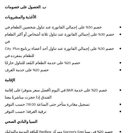
ب. الحصول على خصومات
الأغذية والمشروبات
خصم 50% على إجمالي الفاتورة عند تناول شخصين الطعام في
خصم 30% على إجمالي الفاتورة عند تناول ثلاثة أشخاص أو أكثر الطعام
في
خصم 30% على إجمالي الفاتورة عند تناول أحد أعضاء برنامج City Plus
للطعام بمفرده في
خصم 20% على خدمة الطعام المُعد للتناول خارجًا
خصم 20% على خدمة الغرف
الإقامة
خصم 20% على خدمة BAR في اليوم (أفضل سعر متوفر) على إقامة
الفندق إذا حجزت مباشرةً معنا
تسجيل مغادرة متأخر حتى الساعة 18:00؛ حسب التوفر
ترقية الغرفة؛ حسب التوفر
السبا والنادي الصحي
خصم 20% في سبا Spring's Spa ومركز Redbox للياقة البدنية والتدليك