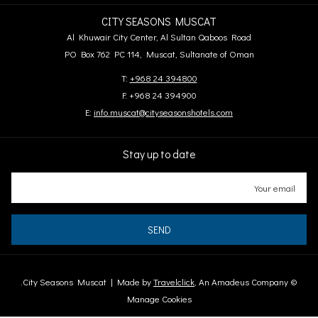
CITY SEASONS MUSCAT
Al Khuwair City Center, Al Sultan Qaboos Road
PO Box 762 PC 114, Muscat, Sultanate of Oman
T:
+968 24 394800
F: +968 24 394900
E:
info.muscat@cityseasonshotels.com
Stay up to date
SEND
City Seasons Muscat | Made by
Travelclick
, An Amadeus Company.
©
Manage Cookies