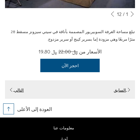
التالي
أزرار
سيؤدي
12
/
1
السابق
النقر
التحكم
في
فوق
تبلغ مساحة الغرفة السوبيريور المصممة بأناقة في سيتي سيزونز مسقط 28
عرض
الروابط
مترًا مربعًا وهي مزودة إما بسرير كينج أو سرير مزدوج.
التالية
الشرائح
إلى
الأسعار من
﷼ 22.00
﷼ 19.80
تحديث
احجز الآن
المحتوى
أعلاه
السابق
التالي
العودة إلى الأعلى
يفتح
معلومات عنا
في
يفتح
أخبار