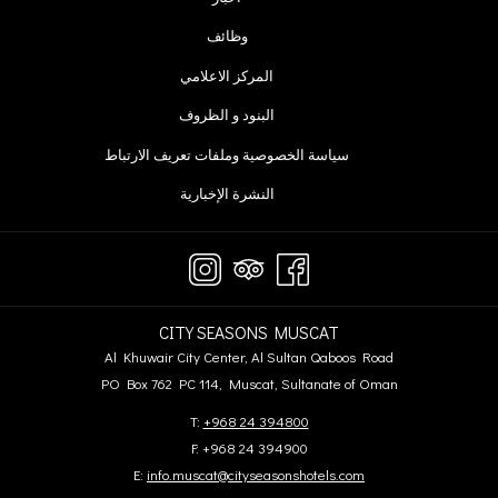
علامة
في
يفتح
وظائف
تبويب
علامة
في
جديدة
يفتح
المركز الاعلامي
تبويب
علامة
في
جديدة
يفتح
البنود و الظروف
تبويب
علامة
في
جديدة
تبويب
سياسة الخصوصية وملفات تعريف الارتباط
علامة
جديدة
النشرة الإخبارية
تبويب
جديدة
CITY SEASONS MUSCAT
Al Khuwair City Center, Al Sultan Qaboos Road
PO Box 762 PC 114, Muscat, Sultanate of Oman
T:
+968 24 394800
F: +968 24 394900
E:
info.muscat@cityseasonshotels.com